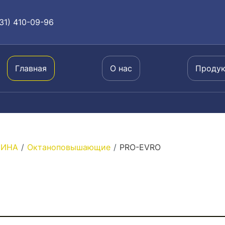
31) 410-09-96
Главная
О нас
Проду
ЗИНА
/
Октаноповышающие
/
PRO-EVRO